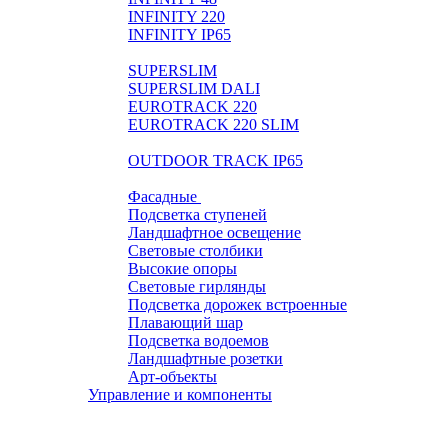
INFINITY 220
INFINITY IP65
LIGHTPIPE
SUPERSLIM
SUPERSLIM DALI
EUROTRACK 220
EUROTRACK 220 SLIM
AUROOM 100% BRASS
OUTDOOR TRACK IP65
Экстерьер и ландшафт
Фасадные
Подсветка ступеней
Ландшафтное освещение
Световые столбики
Высокие опоры
Световые гирлянды
Подсветка дорожек встроенные
Плавающий шар
Подсветка водоемов
Ландшафтные розетки
Арт-объекты
Управление и компоненты
Розетки и выключатели BASIC
Розетки и выключатели PREMIUM