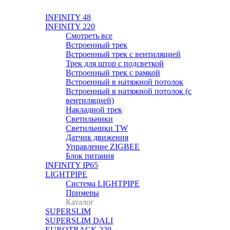
INFINITY 48
INFINITY 220
Смотреть все
Встроенный трек
Встроенный трек с вентиляцией
Трек для штор с подсветкой
Встроенный трек с рамкой
Встроенный в натяжной потолок
Встроенный в натяжной потолок (с
вентиляцией)
Накладной трек
Светильники
Светильники TW
Датчик движения
Управление ZIGBEE
Блок питания
INFINITY IP65
LIGHTPIPE
Система LIGHTPIPE
Примеры
Каталог
SUPERSLIM
SUPERSLIM DALI
EUROTRACK 220