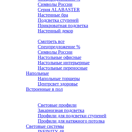
Символы России
Серия ALABASTER
Настенные бра
Подсветка ступеней
Прикроватная подсветка
Настенный декор
Настольные
Смотреть все
Спецпредложение %
Символы России
Настольные офисные
Настольные интерьерные
Настольные переносные
Напольные
Напольные торшеры
Центрсвет здоровье
Встроенные в пол
Профили и ленты
Световые ленты
Световые профили
Закарнизная подсветка
Профили для подсветки ступеней
Профили для натяжного потолка
Световые системы
INFINITY 48