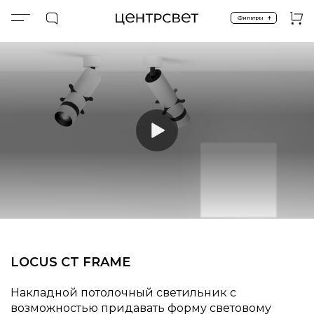
+
Фильтры
Главная
ПРОДУКТЫ
Подсветка картин
LOCUS CT FRAME
LOCUS CT FRAME
Накладной потолочный светильник с
возможностью придавать форму световому