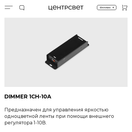
+
Фильтры
Главная
ПРОДУКТЫ
Управление и компоненты
КОНТРОЛЛЕРЫ
ДИММЕРЫ
DIMMER 1CH-10A
Предназначен для управления яркостью
одноцветной ленты при помощи внешнего
регулятора 1-10В.