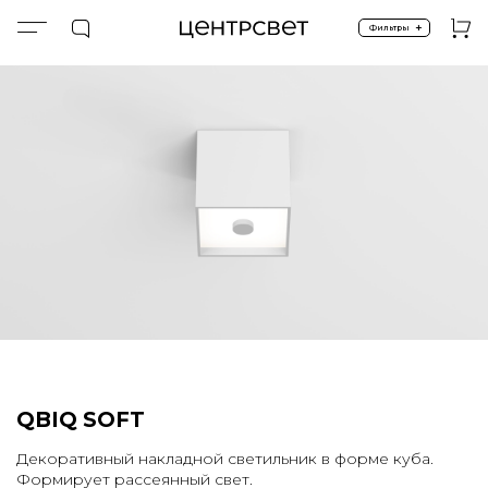
+
Фильтры
Главная
ПРОДУКТЫ
Накладные
Спецпредложение %
QBIQ SOFT (PAINT WHITE)
QBIQ SOFT
Декоративный накладной светильник в форме куба.
Формирует рассеянный свет.