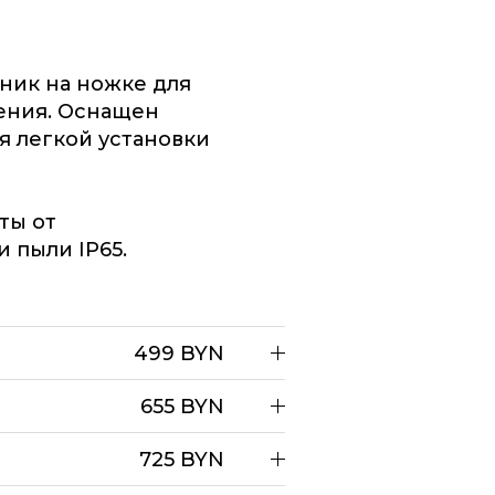
ник на ножке для
ения. Оснащен
я легкой установки
ты от
 пыли IP65.
499 BYN
655 BYN
725 BYN