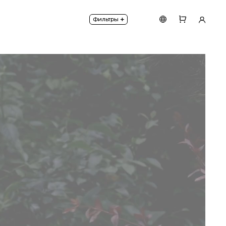
гкой установки в грунт.
+
Фильтры