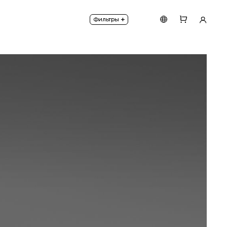
икового алебастра. Диаметр шара
200 мм.
+
Фильтры