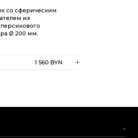
ик со сферическим
ателем из
 персикового
ара
200 мм.
1 560 BYN