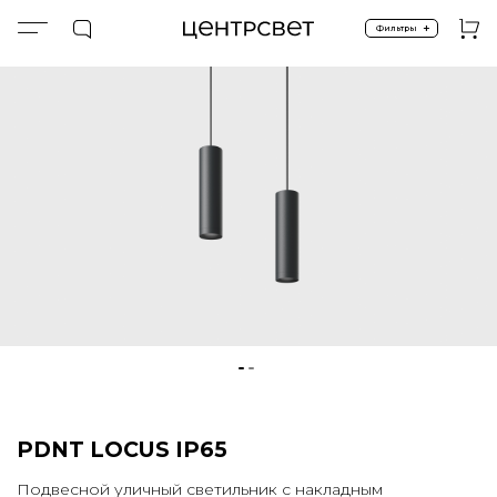
+
Фильтры
Главная
Потолочные
Подвесные IP65
PDNT LOCUS IP65
PDNT LOCUS IP65
Подвесной уличный светильник с накладным