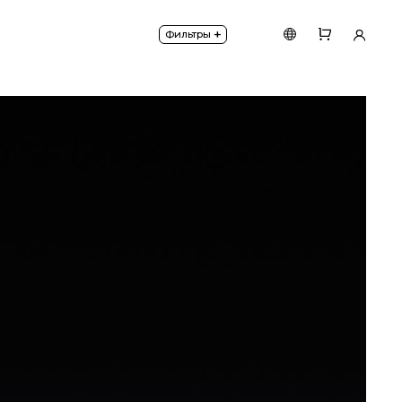
0°).
+
Фильтры