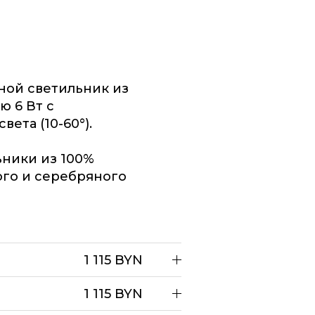
ной светильник из
ю 6 Вт с
ета (10-60°).
ники из 100%
ого и серебряного
1 115 BYN
1 115 BYN