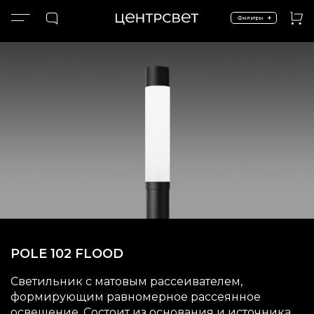
+
Фильтры
Главная
Экстерьер и ландшафт
Высокие опоры
Столбы R102
POLE 102 FLOOD
POLE 102 FLOOD
Светильник с матовым рассеивателем,
формирующим равномерное рассеянное
освещение. Состоит из основания и источника