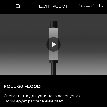
+
Фильтры
Главная
Экстерьер и ландшафт
Высокие опоры
Столбы R68
POLE 68 FLOOD
POLE 68 FLOOD
Светильник для уличного освещения.
Формирует рассеянный свет.