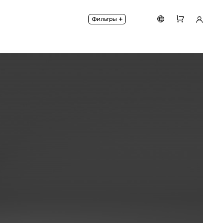
иты IP65.
+
Фильтры