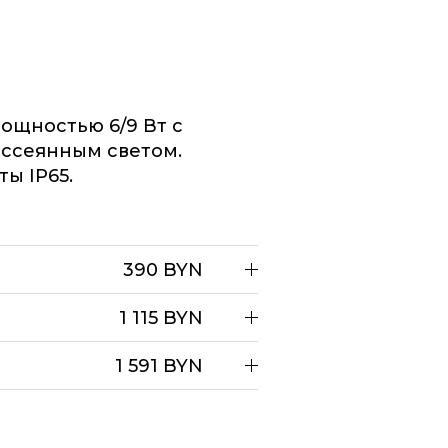
ощностью 6/9 Вт с
ассеянным светом.
ы IP65.
390 BYN
1 115 BYN
1 591 BYN