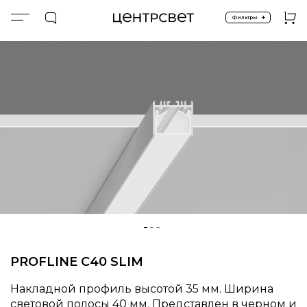
+
Фильтры
Главная
ПРОДУКТЫ
Световые профили
Накладные профили
PROFLINE C40 SLIM
PROFLINE C40 SLIM
Накладной профиль высотой 35 мм. Ширина
световой полосы 40 мм. Представлен в черном и