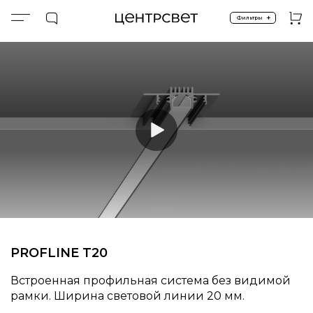
+
Фильтры
Главная
ПРОДУКТЫ
Световые профили
Встроенные профили
PROFLINE T20
PROFLINE T20
Встроенная профильная система без видимой
рамки. Ширина световой линии 20 мм.