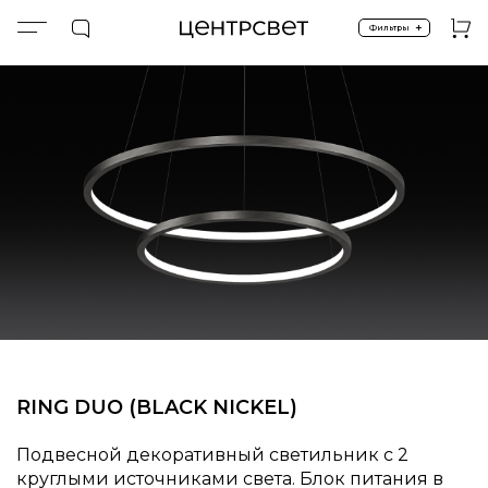
+
Фильтры
Главная
ПРОДУКТЫ
Подвесные
Спецпредложение %
RING DUO (BLACK NICKEL)
RING DUO (BLACK NICKEL)
Подвесной декоративный светильник с 2
круглыми источниками света. Блок питания в