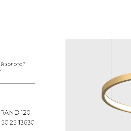
й золотой
м.
RAND 120
0.​25 13630