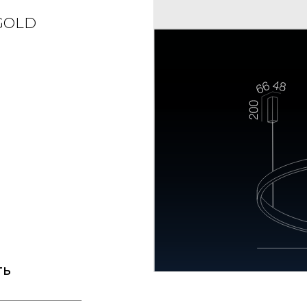
GOLD
ть