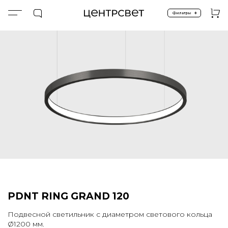
+
Фильтры
Главная
ПРОДУКТЫ
Подвесные
Спецпредложение %
RING GRAND 120 (BLACK NICKEL)
PDNT RING GRAND 120
Подвесной светильник с диаметром светового кольца
1200 мм.