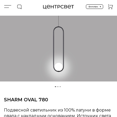
+
Фильтры
Главная
ПРОДУКТЫ
Подвесные
Спецпредложение %
SHARM OVAL 780 (100% BRASS BLACK)
SHARM OVAL 780
Подвесной светильник из 100% латуни в форме
овала с накладным основанием. Источник света