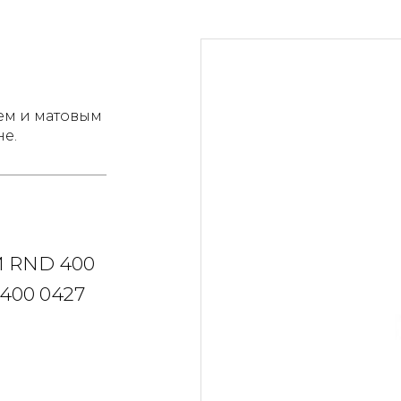
ем и матовым
не.
 RND 400
400 0427