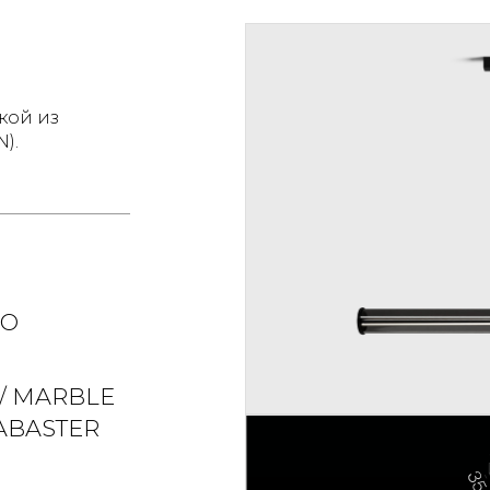
кой из
).
RO
/ MARBLE
ABASTER