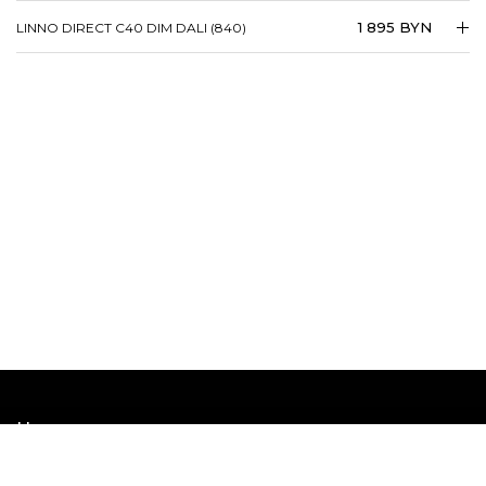
1 895 BYN
LINNO DIRECT C40 DIM DALI (840)
Наши шоурумы
Наши соцсети