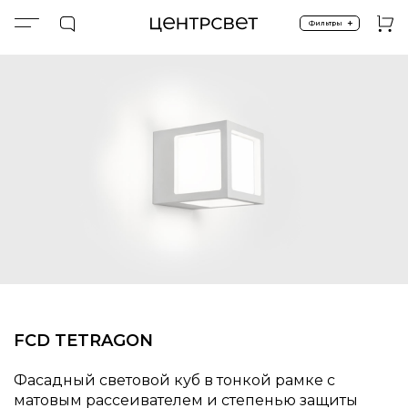
+
Фильтры
Главная
ПРОДУКТЫ
Экстерьер и ландшафт
Фасадные
Широкий угол
FCD TETRAGON
FCD TETRAGON
Фасадный световой куб в тонкой рамке с
матовым рассеивателем и степенью защиты