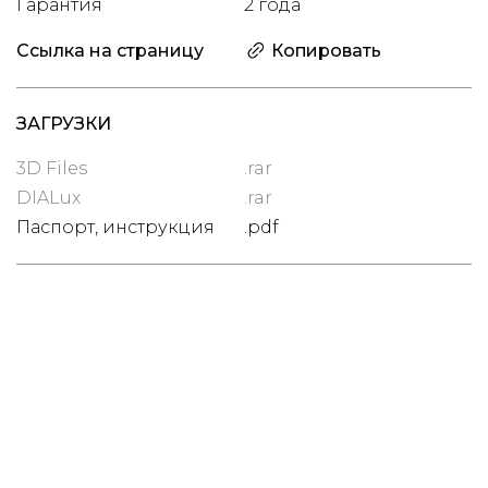
Гарантия
2 года
Ссылка на страницу
Копировать
ЗАГРУЗКИ
3D Files
.rar
DIALux
.rar
Паспорт, инструкция
.pdf
Цена
(вкл. НДС 22%)
1 591 BYN
НАЛИЧИЕ НА СКЛАДЕ
менее 50 шт
ДОБАВИТЬ В ИЗБРАННОЕ