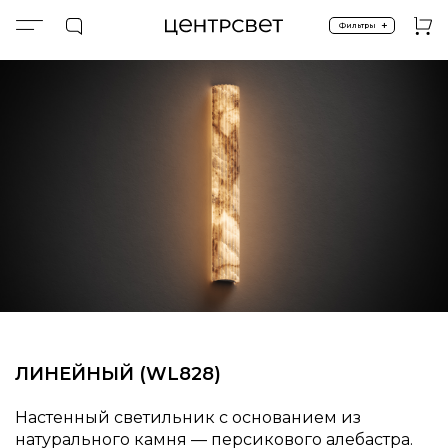
+
Фильтры
Главная
LINNO ALABASTER
ALABASTER.WL.L828
ЛИНЕЙНЫЙ (WL828)
Настенный светильник с основанием из
натурального камня — персикового алебастра.