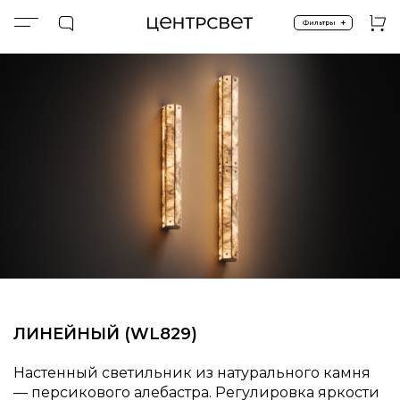
+
Фильтры
Главная
LINNO ALABASTER
ALABASTER.WL.L829
ЛИНЕЙНЫЙ (WL829)
Настенный светильник из натурального камня
— персикового алебастра. Регулировка яркости