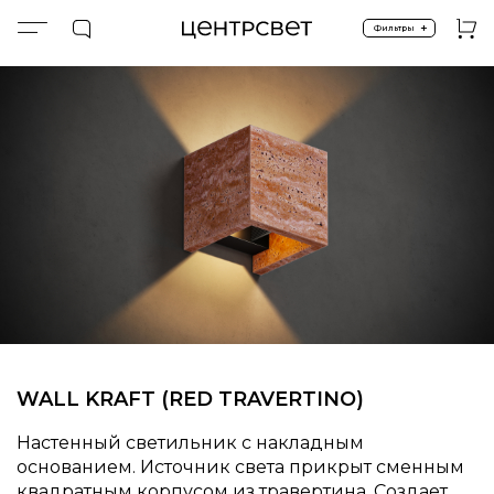
+
Фильтры
Главная
ПРОДУКТЫ
Настенные бра
TRAVERTINO.WL.KRAFT (RED)
WALL KRAFT (RED TRAVERTINO)
Настенный светильник с накладным
основанием. Источник света прикрыт сменным
квадратным корпусом из травертина. Создает