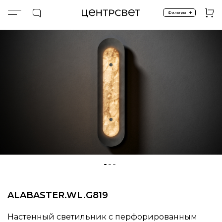
+
Фильтры
Главная
ПРОДУКТЫ
Серия ALABASTER
ALABASTER.​​WL.​​G819
ALABASTER.​​WL.​​G819
Настенный светильник с перфорированным