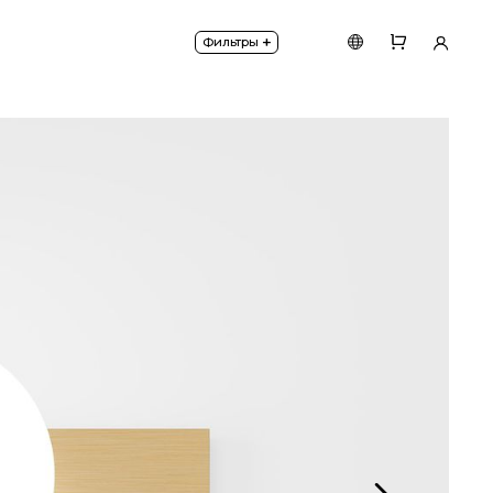
 Touch и накладным основанием. Основание из 100%
+
Фильтры