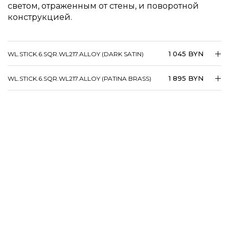
светом, отраженным от стены, и поворотной
конструкцией.
1 045 BYN
WL.STICK.6.SQR.WL217.ALLOY (DARK SATIN)
1 895 BYN
WL.STICK.6.SQR.WL217.ALLOY (PATINA BRASS)