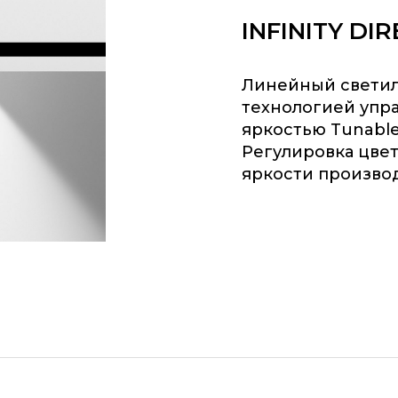
INFINITY DIR
Линейный светиль
технологией упр
яркостью Tunable
Регулировка цве
яркости производ