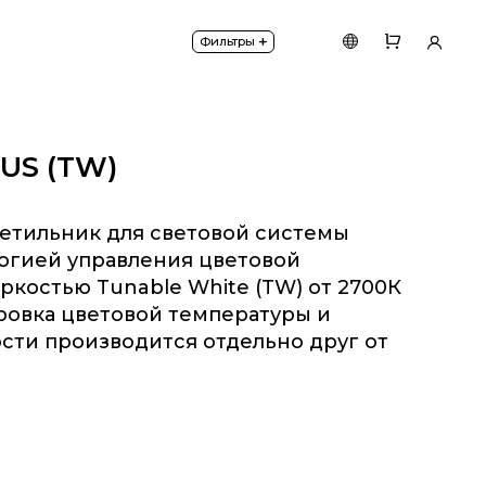
урой и яркостью Tunable White (TW) от 2700К до 4
+
Фильтры
CUS (TW)
етильник для световой системы
логией управления цветовой
ркостью Tunable White (TW) от 2700К
ровка цветовой температуры и
сти производится отдельно друг от