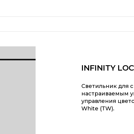
INFINITY LO
Светильник для с
настраиваемым уг
управления цвет
White (TW).