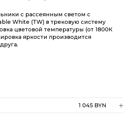
ьники с рассеянным светом с
ble White (TW) в трековую систему
ровка цветовой температуры (от 1800К
лировка яркости производится
друга.
1 045 BYN