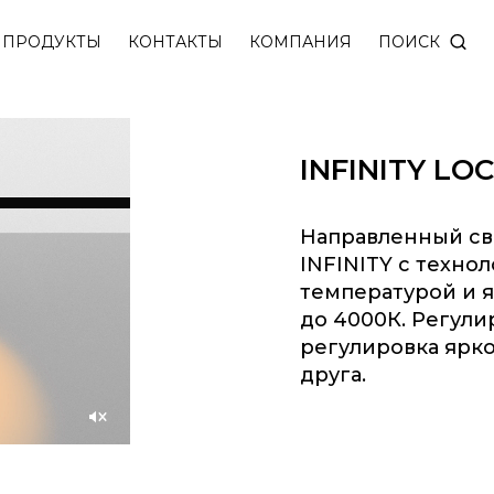
INITY с технологией управления цветовой температ
ПОИСК
ПРОДУКТЫ
КОНТАКТЫ
КОМПАНИЯ
INFINITY LO
Направленный св
INFINITY с техно
температурой и я
до 4000К. Регули
регулировка ярко
друга.
Unmute