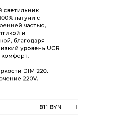
й светильник
100% латуни с
ренней частью,
птикой и
кой, благодаря
низкий уровень UGR
 комфорт.
ркости DIM 220.
ючение 220V.
811 BYN