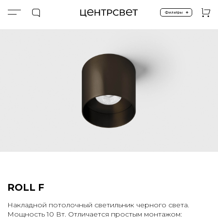
+
Фильтры
Главная
ПРОДУКТЫ
Накладные
Спецпредложение %
ROLL F (SATIN BLACK)
ROLL F
Накладной потолочный светильник черного света.
Мощность 10 Вт. Отличается простым монтажом: