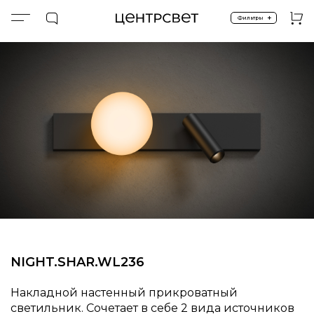
+
Фильтры
Главная
ПРОДУКТЫ
Подсветка прикроватная
NIGHT.SHAR.WL236
NIGHT.SHAR.WL236
Накладной настенный прикроватный
светильник. Сочетает в себе 2 вида источников