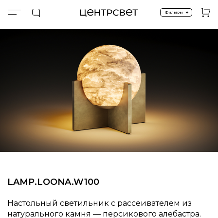
+
Фильтры
Главная
ПРОДУКТЫ
Настольные
Настольные светильники
LAMP.​​​​LOONA.​​​​W100
LAMP.​​​​LOONA.​​​​W100
Настольный светильник с рассеивателем из
натурального камня — персикового алебастра.