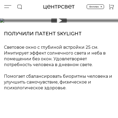
+
Фильтры
Главная
События
ПОЛУЧИЛИ ПАТЕНТ SKYLIGHT
чэрвеня 3, 2019
ПОЛУЧИЛИ ПАТЕНТ SKYLIG
Уникальная конструкция радиатора - новая разра
ПОЛУЧИЛИ ПАТЕНТ SKYLIGHT
Патент №189749:
Подробнее
Описание па
Световое окно с глубиной встройки 25 см.
Имитирует эффект солнечного света и неба в
помещении без окон. Удовлетворяет
потребность человека в дневном свете.
Помогает сбалансировать биоритмы человека и
улучшить самочувствие, физическое и
психологическое здоровье.